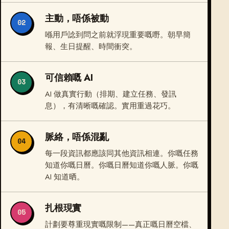
主動，唔係被動
02
喺用戶諗到問之前就浮現重要嘅嘢。朝早簡
報、生日提醒、時間衝突。
可信賴嘅 AI
03
AI 做真實行動（排期、建立任務、發訊
息），有清晰嘅確認。實用重過花巧。
脈絡，唔係混亂
04
每一段資訊都應該同其他資訊相連。你嘅任務
知道你嘅日曆。你嘅日曆知道你嘅人脈。你嘅
AI 知道晒。
扎根現實
05
計劃要尊重現實嘅限制——真正嘅日曆空檔、