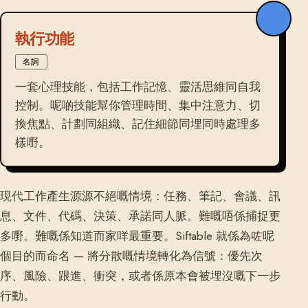
執行功能
名詞
一套心理技能，包括工作記憶、靈活思維同自我
控制。呢啲技能幫你管理時間、集中注意力、切
換焦點、計劃同組織、記住細節同埋同時處理多
樣嘢。
現代工作產生源源不絕嘅情境：任務、筆記、會議、訊
息、文件、代碼、決策、承諾同人脈。難嘅唔係捕捉更
多嘢。難嘅係知道而家咩最重要。Siftable 就係為咗呢
個目的而命名 — 將分散嘅情境轉化為信號：優先次
序、風險、跟進、衝突，或者係原本會被埋沒嘅下一步
行動。