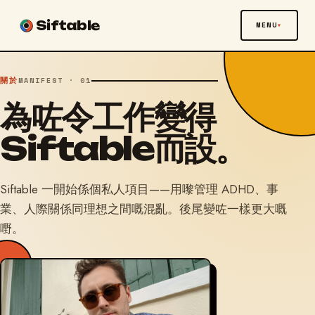
Siftable
MENU
關於
MANIFEST · 01
為咗令工作變得
Siftable而設。
Siftable 一開始係個私人項目——用嚟管理 ADHD、事
業、人際關係同理想之間嘅混亂。後尾變咗一樣更大嘅
嘢。