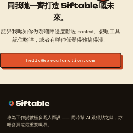
同我哋一齊打造 Siftable 嘅未
來。
話畀我哋知你做嘢嗰陣邊度斷咗 context、想啲工具
記住啲咩，或者有咩仲係覺得難搞得滯。
hello@execufunction.com
Siftable
專為工作變數極多嘅人而設 —— 同時幫 AI 跟得貼之餘，亦
唔會漏咗最重要嘅嘢。