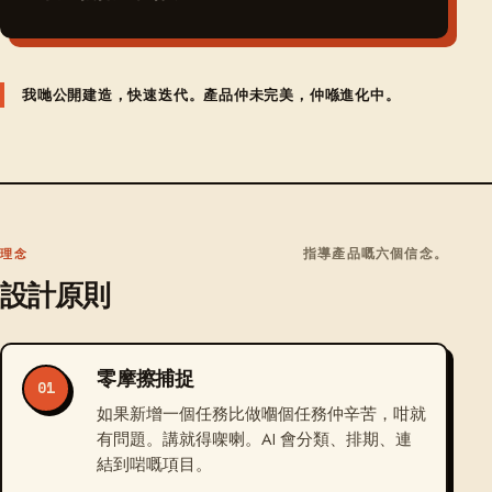
我哋公開建造，快速迭代。產品仲未完美，仲喺進化中。
指導產品嘅六個信念。
理念
設計原則
零摩擦捕捉
01
如果新增一個任務比做嗰個任務仲辛苦，咁就
有問題。講就得㗎喇。AI 會分類、排期、連
結到啱嘅項目。