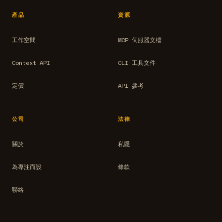
產品
資源
工作空間
MCP 伺服器文檔
Context API
CLI 工具文件
定價
API 參考
公司
法律
關於
私隱
為專注而設
條款
聯絡