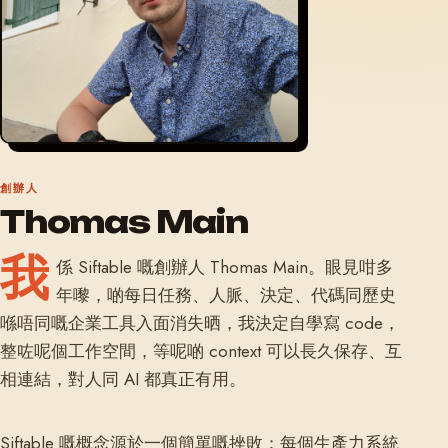
創辦人
Thomas Main
我
係 Siftable 嘅創辦人 Thomas Main。眼見咁多
年嚟，啲每日任務、人脈、決定、代碼同歷史
喺唔同嘅企業工具入面消失晒，我決定自學寫 code，
整咗呢個工作空間，等呢啲 context 可以長久保存、互
相連結，對人同 AI 都真正有用。
Siftable 嘅概念源於一個簡單嘅挫敗：每個生產力系統