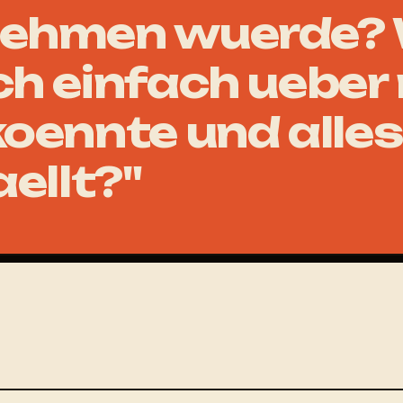
ehmen wuerde? 
ch einfach ueber
koennte und alles
aellt?"