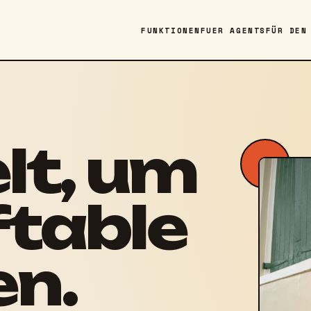
FUNKTIONEN
FUER AGENTS
FÜR DEN
lt, um
ftable
n.