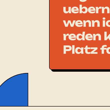
uebern
wenn i
reden 
Platz f