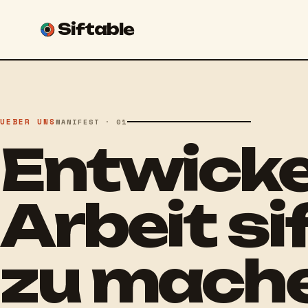
Siftable
UEBER UNS
MANIFEST · 01
Entwicke
Arbeit si
zu mache