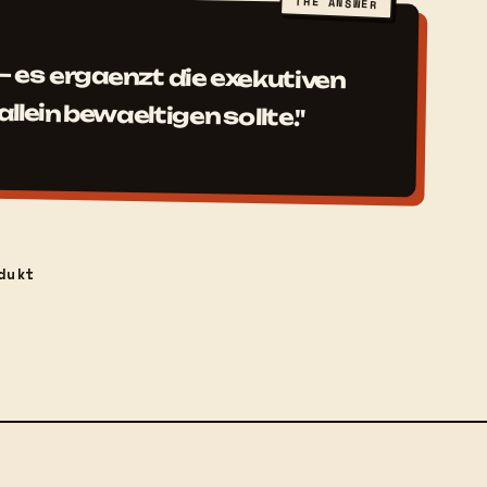
THE ANSWER
 — es ergaenzt die exekutiven
allein bewaeltigen sollte."
dukt