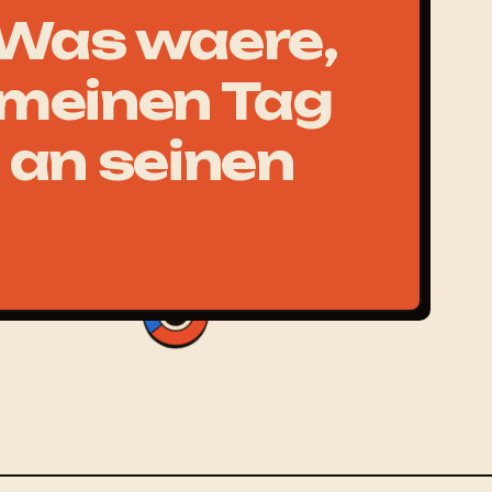
Was waere,
 meinen Tag
 an seinen