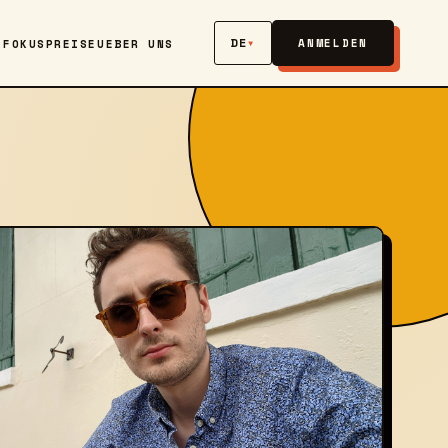
DE
▾
ANMELDEN
 FOKUS
PREISE
UEBER UNS