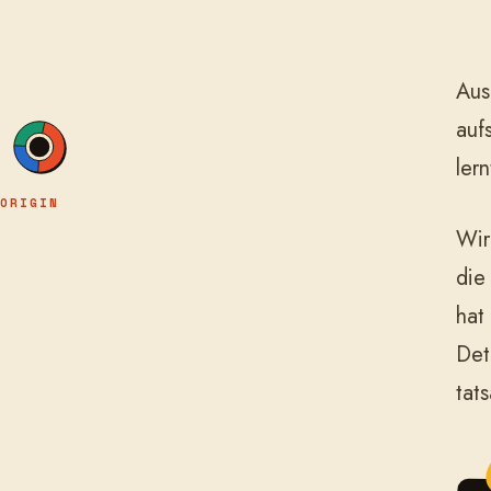
Aus
auf
ler
ORIGIN
Wir
die
hat
Det
tat