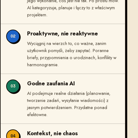
jego wykonanie, coś jest nie tak. Po prostu mów.
AI kategoryzuje, planuje i łączy to z właściwym
projektem.
Proaktywne, nie reaktywne
02
Wyciągnij na wierzch to, co ważne, zanim
użytkownik pomyśli, żeby zapytać. Poranne
briefy, przypomnienia o urodzinach, konflikty w
harmonogramie.
Godne zaufania AI
03
AI podejmuje realne działania (planowanie,
tworzenie zadań, wysyłanie wiadomości) z
jasnym potwierdzeniem. Przydatne ponad
efektowne.
Kontekst, nie chaos
04