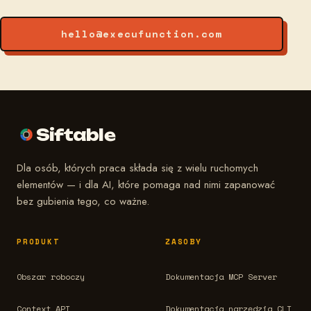
hello@execufunction.com
Siftable
Dla osób, których praca składa się z wielu ruchomych
elementów — i dla AI, które pomaga nad nimi zapanować
bez gubienia tego, co ważne.
PRODUKT
ZASOBY
Obszar roboczy
Dokumentacja MCP Server
Context API
Dokumentacja narzędzia CLI