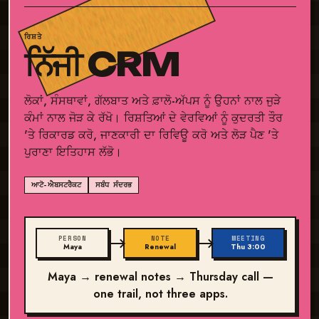
ਰਿਸ਼ਤੇ
ਨਿੱਜੀ CRM
ਲੋਕਾਂ, ਸੰਸਥਾਵਾਂ, ਗੱਲਬਾਤ ਅਤੇ ਫ਼ਾਲੋ-ਅੱਪਸ ਨੂੰ ਉਹਨਾਂ ਨਾਲ ਜੁੜੇ
ਕੰਮਾਂ ਨਾਲ ਜੋੜ ਕੇ ਰੱਖੋ। ਰਿਸ਼ਤਿਆਂ ਦੇ ਵੇਰਵਿਆਂ ਨੂੰ ਕੁਦਰਤੀ ਤੌਰ
'ਤੇ ਰਿਕਾਰਡ ਕਰੋ, ਜਾਣਕਾਰੀ ਦਾ ਰਿਵਿਊ ਕਰੋ ਅਤੇ ਲੋੜ ਪੈਣ 'ਤੇ
ਪੁਰਾਣਾ ਇਤਿਹਾਸ ਲੱਭੋ।
ਆਟੋ-ਐਬਸਟਰੈਕਟ
ਸਬੰਧ ਸੰਦਰਭ
PERSON
NOTE
MEETING
Maya
Renewal
Thu 3:00
Maya → renewal notes → Thursday call —
one trail, not three apps.