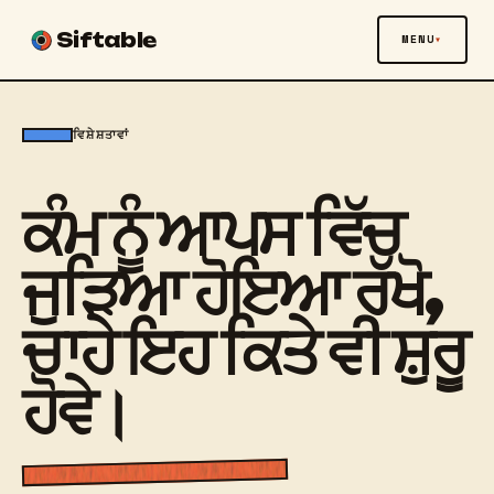
Siftable
MENU
ਵਿਸ਼ੇਸ਼ਤਾਵਾਂ
ਕੰਮ ਨੂੰ ਆਪਸ ਵਿੱਚ
ਜੁੜਿਆ ਹੋਇਆ ਰੱਖੋ,
ਚਾਹੇ ਇਹ ਕਿਤੇ ਵੀ ਸ਼ੁਰੂ
ਹੋਵੇ।