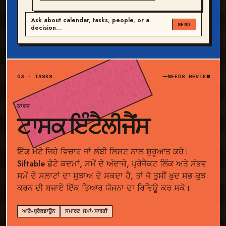
Ask about calendar, tasks, people, or a
SEND
decision…
03 · TASKS
NEEDS REVIEW
ਕਾਰਜ
ਟਾਸਕ ਇੰਟੈਲੀਜੈਂਸ
ਇੱਕ ਮੋਟੇ ਜਿਹੇ ਵਿਚਾਰ ਜਾਂ ਲੰਬੀ ਲਿਸਟ ਨਾਲ ਸ਼ੁਰੂਆਤ ਕਰੋ।
Siftable ਛੋਟੇ ਕਦਮਾਂ, ਸਮੇਂ ਦੇ ਅੰਦਾਜ਼ੇ, ਪ੍ਰੋਜੈਕਟ ਲਿੰਕ ਅਤੇ ਸੰਭਵ
ਸਮੇਂ ਦੇ ਸਲਾਟਾਂ ਦਾ ਸੁਝਾਅ ਦੇ ਸਕਦਾ ਹੈ, ਤਾਂ ਜੋ ਤੁਸੀਂ ਖ਼ੁਦ ਸਭ ਕੁਝ
ਕਰਨ ਦੀ ਬਜਾਏ ਇੱਕ ਤਿਆਰ ਯੋਜਨਾ ਦਾ ਰਿਵਿਊ ਕਰ ਸਕੋ।
ਆਟੋ-ਬ੍ਰੇਕਡਾਊਨ
ਸਮਾਰਟ ਸਮਾਂ-ਸਾਰਣੀ