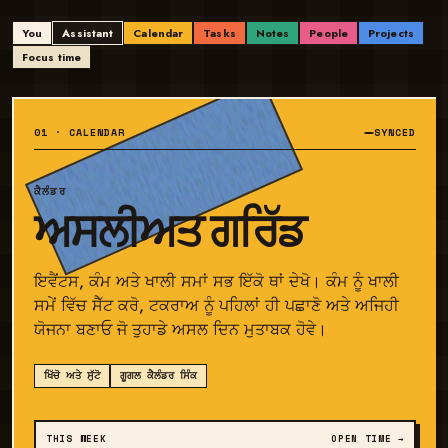
You
Assistant
Calendar
Tasks
Notes
People
Projects
Focus time
01 · CALENDAR
SYNCED
ਕੈਲੰਡਰ
ਅਸਲੀਅਤ ਗਰਿੱਡ
ਇਵੈਂਟਸ, ਕੰਮ ਅਤੇ ਖਾਲੀ ਸਮਾਂ ਸਭ ਇੱਕੋ ਥਾਂ ਦੇਖੋ। ਕੰਮ ਨੂੰ ਖਾਲੀ
ਸਮੇਂ ਵਿੱਚ ਸੈੱਟ ਕਰੋ, ਟਕਰਾਅ ਨੂੰ ਪਹਿਲਾਂ ਹੀ ਪਛਾਣੋ ਅਤੇ ਅਜਿਹੀ
ਯੋਜਨਾ ਬਣਾਓ ਜੋ ਤੁਹਾਡੇ ਅਸਲ ਦਿਨ ਮੁਤਾਬਕ ਹੋਵੇ।
ਖਿੱਚੋ ਅਤੇ ਸੁੱਟੋ
ਗੂਗਲ ਕੈਲੰਡਰ ਸਿੰਕ
THIS WEEK
OPEN TIME →