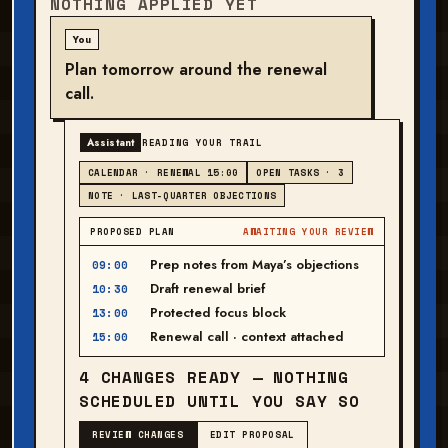
NOTHING APPLIED YET
You
Plan tomorrow around the renewal
call.
Assistant
READING YOUR TRAIL
CALENDAR · RENEWAL 15:00
OPEN TASKS · 3
NOTE · LAST-QUARTER OBJECTIONS
PROPOSED PLAN
AWAITING YOUR REVIEW
Prep notes from Maya’s objections
09:00
Draft renewal brief
10:30
Protected focus block
13:00
Renewal call · context attached
15:00
4 CHANGES READY — NOTHING
SCHEDULED UNTIL YOU SAY SO
REVIEW CHANGES
EDIT PROPOSAL