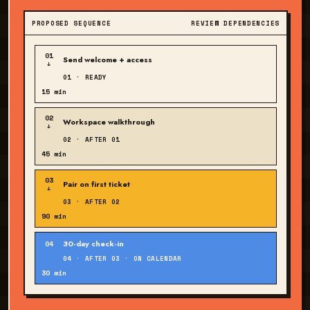
PROPOSED SEQUENCE
REVIEW DEPENDENCIES
01
Send welcome + access
↓
01 · READY
15 min
02
Workspace walkthrough
↓
02 · AFTER 01
45 min
03
Pair on first ticket
↓
03 · AFTER 02
90 min
30-day check-in
04
04 · AFTER 03 · ON CALENDAR
30 min