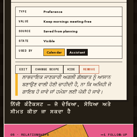
Preference
TYPE
Keep mornings meeting-free
VALUE
Saved from planning
SOURCE
Visible
STATE
USED BY
Calendar
Assistant
EDIT
CHANGE SCOPE
HIDE
REMOVE
ਲਾਭਦਾਇਕ ਜਾਣਕਾਰੀ ਅਗਲੀ ਗੱਲਬਾਤ ਨੂੰ ਆਸਾਨ
ਬਣਾਉਣ ਵਾਲੀ ਹੋਣੀ ਚਾਹੀਦੀ ਹੈ, ਨਾ ਕਿ ਅਜਿਹੀ ਜੋ
ਗਾਇਬ ਹੋ ਜਾਵੇ ਜਾਂ ਹਮੇਸ਼ਾ ਲਈ ਪੱਕੀ ਹੋ ਜਾਵੇ।
ਨਿੱਜੀ ਕੰਟੈਕਸਟ — ਜੋ ਦੇਖਿਆ, ਸੋਧਿਆ ਅਤੇ
ਸੀਮਤ ਕੀਤਾ ਜਾ ਸਕਦਾ ਹੈ
05 · RELATIONSHIPS
1 FOLLOW-UP