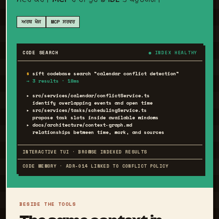
ਅਰਥ ਖੋਜ
MCP ਸਰਵਰ
CODE SEARCH
● INDEX HEALTHY
$
→ 3 results · 18ms
▸ src/services/calendar/conflictService.ts

  identify overlapping events and open time

▸ src/services/tasks/schedulingService.ts

  propose task slots inside available windows

▸ docs/architecture/context-graph.md

  relationships between time, work, and sources
INTERACTIVE TUI · BROWSE INDEXED RESULTS
CODE MEMORY · ADR-014 LINKED TO CONFLICT POLICY
BESIDE THE TOOLS