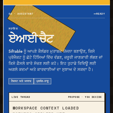
02 · ASSISTANT
READY
ਸਹਾਇਕ
ਏਆਈ ਚੈਟ
Siftable ਨੂੰ ਆਪਣੇ ਕੈਲੰਡਰ ਮੁਤਾਬਕ ਯੋਜਨਾ ਬਣਾਉਣ, ਕਿਸੇ
ਪ੍ਰੋਜੈਕਟ ਨੂੰ ਛੋਟੇ ਹਿੱਸਿਆਂ ਵਿੱਚ ਵੰਡਣ, ਜ਼ਰੂਰੀ ਜਾਣਕਾਰੀ ਲੱਭਣ ਜਾਂ
ਕਿਸੇ ਫ਼ੈਸਲੇ ਬਾਰੇ ਸੋਚਣ ਲਈ ਕਹੋ। ਇਹ ਤੁਹਾਡੇ ਰਿਵਿਊ ਲਈ
ਅਗਲੇ ਕਦਮਾਂ ਅਤੇ ਕਾਰਵਾਈਆਂ ਦਾ ਸੁਝਾਅ ਦੇ ਸਕਦਾ ਹੈ।
ਟੈਕਸਟ ਅਤੇ ਆਵਾਜ਼
ਪ੍ਰਸੰਗ-ਜਾਣੂ
LIVE THREAD
PROPOSE · YOU DECIDE
WORKSPACE CONTEXT LOADED