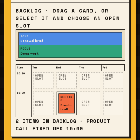
BACKLOG · DRAG A CARD, OR
SELECT IT AND CHOOSE AN OPEN
SLOT
TASK
Renewal brief
FOCUS
Deep work
Time
Tue
Wed
Thu
Fri
10:30
OPEN
OPEN
OPEN
OPEN
SLOT
SLOT
SLOT
SLOT
15:00
MEETIN
G
OPEN
OPEN
OPEN
SLOT
Produc
SLOT
SLOT
t call
2 ITEMS IN BACKLOG · PRODUCT
CALL FIXED WED 15:00