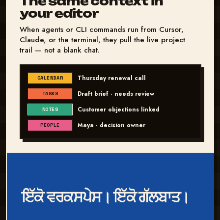
The same context in
your editor
When agents or CLI commands run from Cursor,
Claude, or the terminal, they pull the live project
trail — not a blank chat.
Thursday renewal call
CALENDAR
Draft brief · needs review
TASKS
Customer objections linked
NOTES
Maya · decision owner
PEOPLE
ਇੱਕੋ ਵਰਕਸਪੇਸ। ਇੱਕੋ ਗੱਲਬਾਤ।