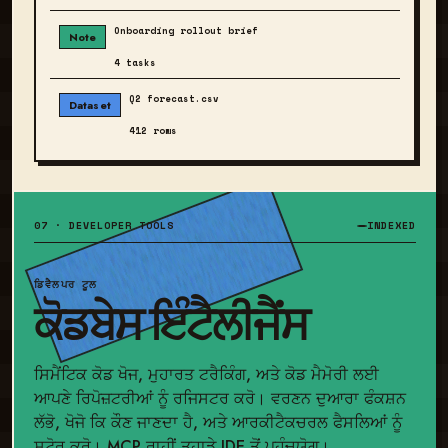
Onboarding rollout brief
Note
4 tasks
Q2 forecast.csv
Dataset
412 rows
07 · DEVELOPER TOOLS
INDEXED
ਡਿਵੈਲਪਰ ਟੂਲ
ਕੋਡਬੇਸ ਇੰਟੈਲੀਜੈਂਸ
ਸਿਮੈਂਟਿਕ ਕੋਡ ਖੋਜ, ਮੁਹਾਰਤ ਟਰੈਕਿੰਗ, ਅਤੇ ਕੋਡ ਮੈਮੋਰੀ ਲਈ
ਆਪਣੇ ਰਿਪੋਜ਼ਟਰੀਆਂ ਨੂੰ ਰਜਿਸਟਰ ਕਰੋ। ਵਰਣਨ ਦੁਆਰਾ ਫੰਕਸ਼ਨ
ਲੱਭੋ, ਖੋਜੋ ਕਿ ਕੌਣ ਜਾਣਦਾ ਹੈ, ਅਤੇ ਆਰਕੀਟੈਕਚਰਲ ਫੈਸਲਿਆਂ ਨੂੰ
ਸਟੋਰ ਕਰੋ। MCP ਰਾਹੀਂ ਤੁਹਾਡੇ IDE ਤੋਂ ਪਹੁੰਚਯੋਗ।