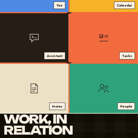
You
Calendar
Assistant
Tasks
Notes
People
WORK, IN
RELATION