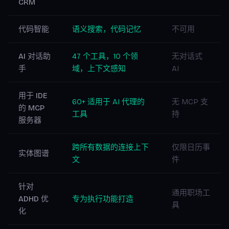
CRM
代码智能
语义搜索，代码记忆
不可用
AI 对话助
47 个工具，10 个领
无对话式
手
域，上下文感知
AI
用于 IDE
60+ 适用于 AI 代理的
无 MCP 支
的 MCP
工具
持
服务器
跨所有数据的连接上下
仅限日历事
实体图谱
文
件
针对
通用职场工
ADHD 优
专为执行功能打造
具
化