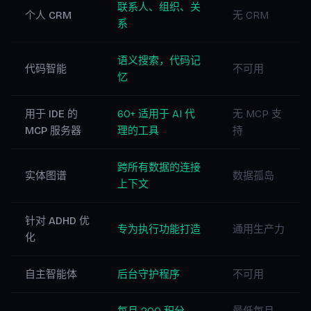
联系人、组织、关
个人 CRM
无 CRM
系
语义搜索，代码记
代码智能
不可用
忆
用于 IDE 的
60+ 适用于 AI 代
无 MCP 支
MCP 服务器
理的工具
持
跨所有数据的连接
实体图谱
数据孤岛
上下文
针对 ADHD 优
专为执行功能打造
通用生产力
化
自主智能体
后台守护程序
不可用