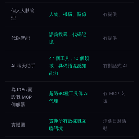
個人人脈管
人物、機構、關係
冇提供
理
語義搜尋，代碼記
代碼智能
冇提供
憶
47 個工具，10 個領
AI 聊天助手
域，具備語境感知
冇對話式 AI
能力
為 IDEs 而
超過60種工具俾 AI
冇 MCP 支
設嘅 MCP
代理
援
伺服器
貫穿所有數據嘅互
淨係日曆活
實體圖
聯語境
動