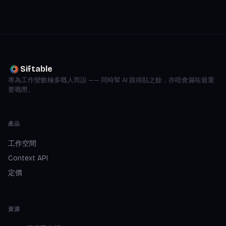
Siftable
專為工作變數極多嘅人而設 —— 同時幫 AI 跟得貼之餘，亦唔會漏咗最重
要嘅嘢。
產品
工作空間
Context API
定價
資源