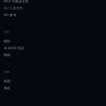
MCP 伺服器文檔
CLI 工具文件
API 參考
公司
關於
為 ADHD 而設
聯絡
法律
私隱
條款