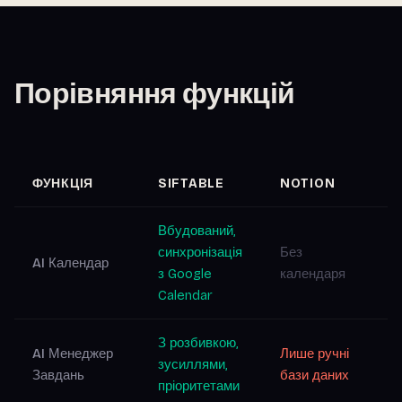
Порівняння функцій
ФУНКЦІЯ
SIFTABLE
NOTION
Вбудований,
синхронізація
Без
AI Календар
з Google
календаря
Calendar
З розбивкою,
AI Менеджер
Лише ручні
зусиллями,
Завдань
бази даних
пріоритетами