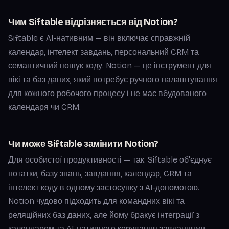
Чим Siftable відрізняється від Notion?
Siftable є AI-нативним — він включає справжній
календар, інтелект завдань, персональний CRM та
семантичний пошук коду. Notion — це інструмент для
вікі та баз даних, який потребує ручного налаштування
для кожного робочого процесу і не має вбудованого
календаря чи CRM.
Чи може Siftable замінити Notion?
Для особистої продуктивності — так. Siftable об'єднує
нотатки, базу знань, завдання, календар, CRM та
інтелект коду в одному застосунку з AI-допомогою.
Notion чудово підходить для командних вікі та
реляційних баз даних, але йому бракує інтеграції з
календарем та AI-нативного керування завданнями.