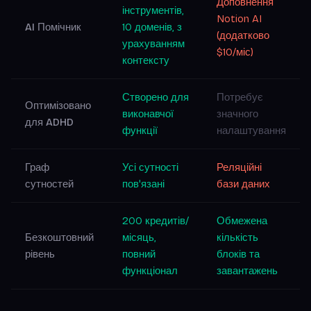
Доповнення
інструментів,
Notion AI
AI Помічник
10 доменів, з
(додатково
урахуванням
$10/міс)
контексту
Створено для
Потребує
Оптимізовано
виконавчої
значного
для ADHD
функції
налаштування
Граф
Усі сутності
Реляційні
сутностей
пов'язані
бази даних
200 кредитів/
Обмежена
Безкоштовний
місяць,
кількість
рівень
повний
блоків та
функціонал
завантажень