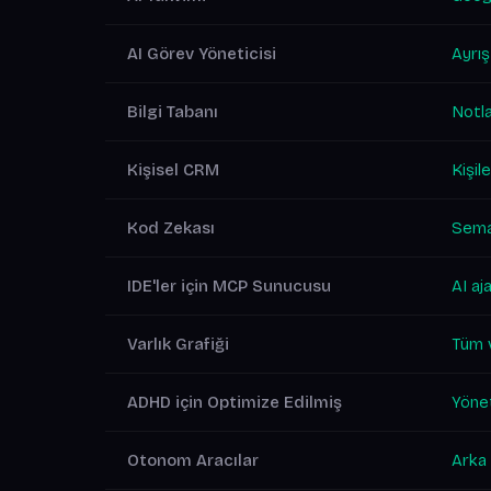
AI Görev Yöneticisi
Ayrış
Bilgi Tabanı
Notla
Kişisel CRM
Kişile
Kod Zekası
Sema
IDE'ler için MCP Sunucusu
AI aj
Varlık Grafiği
Tüm v
ADHD için Optimize Edilmiş
Yönet
Otonom Aracılar
Arka 