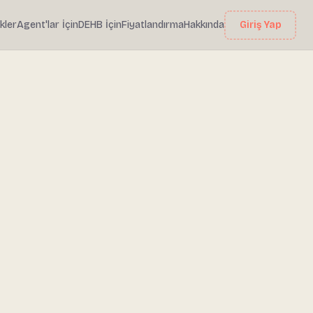
ikler
Agent'lar İçin
DEHB İçin
Fiyatlandırma
Hakkında
Giriş Yap