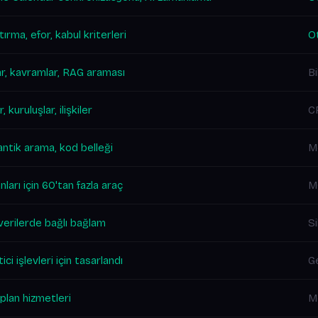
tırma, efor, kabul kriterleri
Ot
r, kavramlar, RAG araması
Bi
r, kuruluşlar, ilişkiler
C
ntik arama, kod belleği
M
anları için 60'tan fazla araç
M
erilerde bağlı bağlam
Si
ici işlevleri için tasarlandı
Ge
plan hizmetleri
M