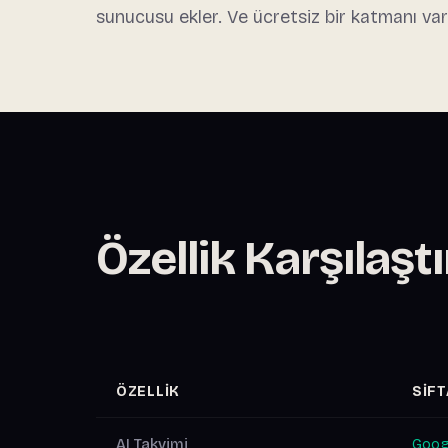
sunucusu ekler. Ve ücretsiz bir katmanı var
Özellik Karşılaşt
ÖZELLIK
SIF
AI Takvimi
Goog