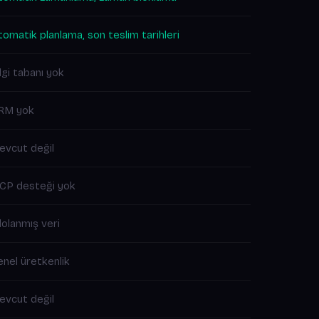
omatik planlama, son teslim tarihleri
lgi tabanı yok
RM yok
evcut değil
CP desteği yok
lolanmış veri
nel üretkenlik
evcut değil