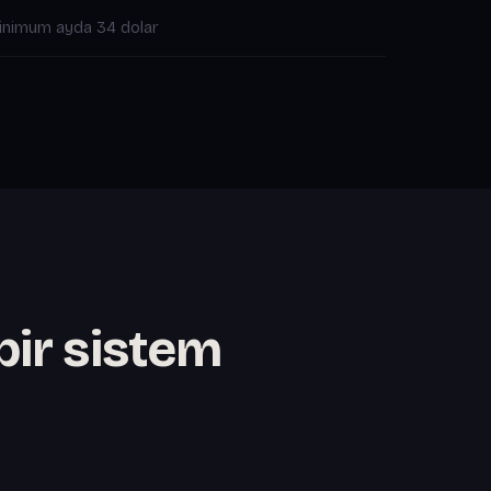
inimum ayda 34 dolar
bir sistem