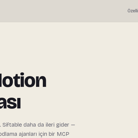
Özell
Motion
ası
 Siftable daha da ileri gider —
kodlama ajanları için bir MCP