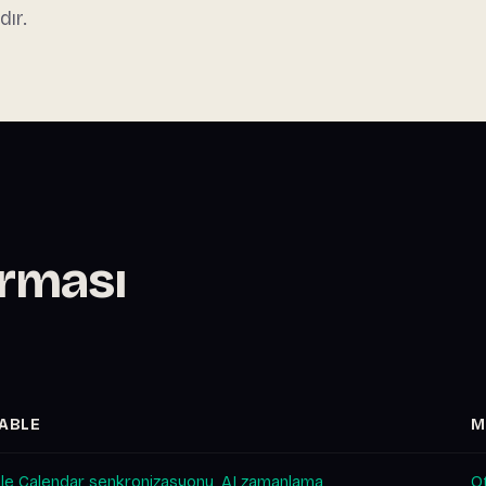
dır.
ırması
TABLE
M
le Calendar senkronizasyonu, AI zamanlama
O