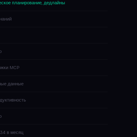
еское планирование, дедлайны
наний
о
ржки MCP
ные данные
дуктивность
о
34 в месяц