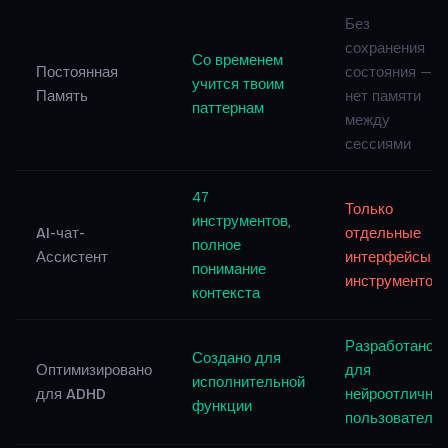
Без
сохранения
Со временем
Постоянная
состояния —
учится твоим
Память
нет памяти
паттернам
между
сессиями
47
Только
инструментов,
AI-чат-
отдельные
полное
Ассистент
интерфейсы
понимание
инструментов
контекста
Разработано
Создано для
Оптимизировано
для
исполнительной
для ADHD
нейроотличны
функции
пользователе