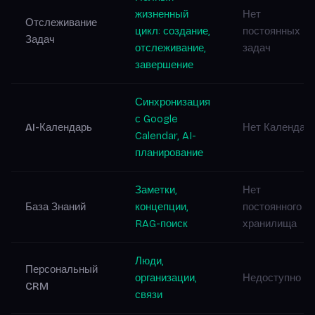
жизненный
Нет
Отслеживание
цикл: создание,
постоянных
Задач
отслеживание,
задач
завершение
Синхронизация
с Google
AI-Календарь
Нет Календар
Calendar, AI-
планирование
Заметки,
Нет
База Знаний
концепции,
постоянного
RAG-поиск
хранилища
Люди,
Персональный
организации,
Недоступно
CRM
связи