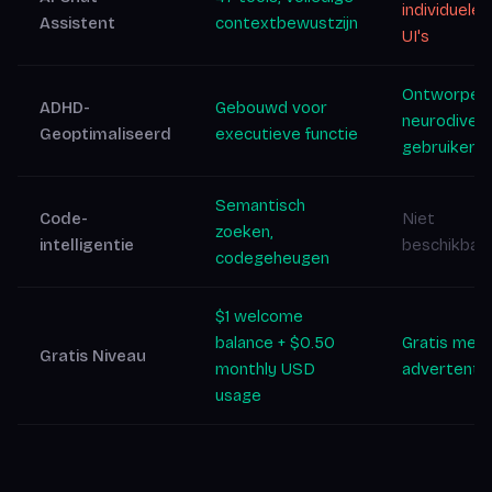
individuele 
Assistent
contextbewustzijn
UI's
Ontworpen
ADHD-
Gebouwd voor
neurodiver
Geoptimaliseerd
executieve functie
gebruikers
Semantisch
Code-
Niet
zoeken,
intelligentie
beschikbaa
codegeheugen
$1 welcome
balance + $0.50
Gratis met
Gratis Niveau
monthly USD
advertenti
usage