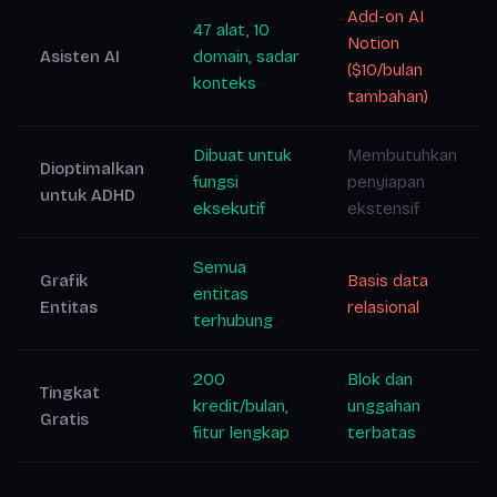
Add-on AI
47 alat, 10
Notion
Asisten AI
domain, sadar
($10/bulan
konteks
tambahan)
Dibuat untuk
Membutuhkan
Dioptimalkan
fungsi
penyiapan
untuk ADHD
eksekutif
ekstensif
Semua
Grafik
Basis data
entitas
Entitas
relasional
terhubung
200
Blok dan
Tingkat
kredit/bulan,
unggahan
Gratis
fitur lengkap
terbatas