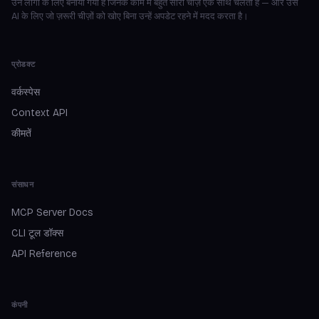
उन लोगों के लिए बनाया गया है जिनके काम में बहुत सारी चीज़ें एक साथ चलती हैं — और उस
AI के लिए जो ज़रूरी चीज़ों को खोए बिना उन्हें अपडेट रहने में मदद करता है।
प्रोडक्ट
वर्कस्पेस
Context API
कीमतें
संसाधन
MCP Server Docs
CLI टूल डॉक्स
API Reference
कंपनी