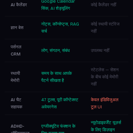
Google Calendar
AI कैलेंडर
कोई कैलेंडर नहीं
सिंक, AI शेड्यूलिंग
नोट्स, कॉन्सेप्ट्स, RAG
कोई स्थायी स्टोरेज
ज्ञान बेस
सर्च
नहीं
पर्सनल
लोग, संगठन, संबंध
उपलब्ध नहीं
CRM
स्टेटलेस — सेशन
स्थायी
समय के साथ आपके
के बीच कोई मेमोरी
मेमोरी
पैटर्न सीखता है
नहीं
AI चैट
47 टूल्स, पूरी कॉन्टेक्स्ट
केवल इंडिविजुअल
सहायक
अवेयरनेस
टूल UI
न्यूरोडाइवर्जेंट यूज़र्स
ADHD-
एग्जीक्यूटिव फंक्शन के
के लिए डिज़ाइन