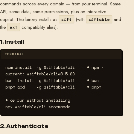
commands across every domain — from your terminal. Same
API, same data, same permissions, plus an interactive
copilot. The binary installs as
(with
and
sift
siftable
the
compatibility alias).
exf
1. Install
TERMINAL
npm install  -g @siftable/cli     
# npm · 
current: @siftable/cli@0.5.29
bun  install -g @siftable/cli     
# bun
pnpm add     -g @siftable/cli     
# pnpm
# or run without installing
npx @siftable/cli <command>
2. Authenticate