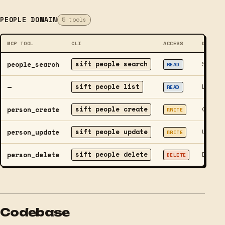
PEOPLE DOMAIN
5 tools
MCP TOOL
CLI
ACCESS
DESCRI
sift people search
people_search
Search c
READ
sift people list
—
List all
READ
sift people create
person_create
Create a
WRITE
sift people update
person_update
Update a
WRITE
sift people delete
person_delete
Delete a
DELETE
Codebase