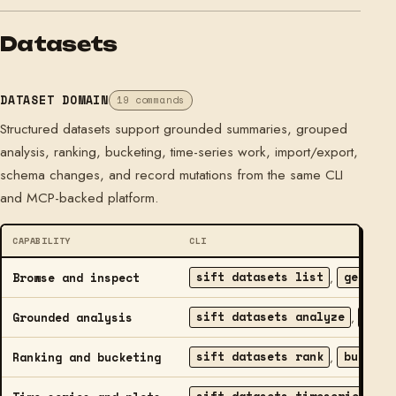
Datasets
DATASET DOMAIN
19 commands
Structured datasets support grounded summaries, grouped
analysis, ranking, bucketing, time-series work, import/export,
schema changes, and record mutations from the same CLI
and MCP-backed platform.
CAPABILITY
CLI
sift datasets list
get
q
Browse and inspect
,
,
sift datasets analyze
aggr
Grounded analysis
,
sift datasets rank
bucket
Ranking and bucketing
,