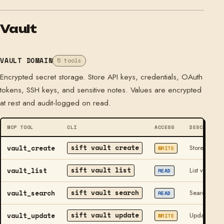
Vault
VAULT DOMAIN
5 tools
Encrypted secret storage. Store API keys, credentials, OAuth
tokens, SSH keys, and sensitive notes. Values are encrypted
at rest and audit-logged on read.
MCP TOOL
CLI
ACCESS
DESCRIPTIO
sift vault create
vault_create
Store a new 
WRITE
sift vault list
vault_list
List vault e
READ
sift vault search
vault_search
Search vault
READ
sift vault update
vault_update
Update vault
WRITE