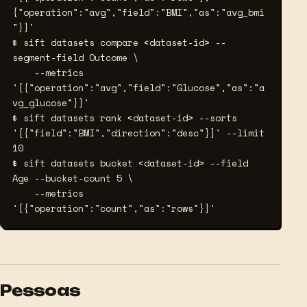
{"operation":"avg","field":"BMI","as":"avg_bmi
"}]'
$ sift datasets compare <dataset-id> --
segment-field Outcome \
    --metrics 
'[{"operation":"avg","field":"Glucose","as":"a
vg_glucose"}]'
$ sift datasets rank <dataset-id> --sorts 
'[{"field":"BMI","direction":"desc"}]' --limit 
10
$ sift datasets bucket <dataset-id> --field 
Age --bucket-count 5 \
    --metrics 
'[{"operation":"count","as":"rows"}]'
Pessoas