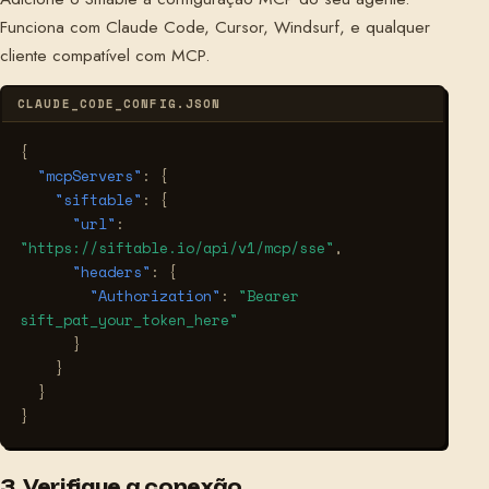
Funciona com Claude Code, Cursor, Windsurf, e qualquer
cliente compatível com MCP.
CLAUDE_CODE_CONFIG.JSON
{
"mcpServers"
:
{
"siftable"
:
{
"url"
:
"https://siftable.io/api/v1/mcp/sse"
,
"headers"
:
{
"Authorization"
:
"Bearer 
sift_pat_your_token_here"
}
}
}
}
3. Verifique a conexão