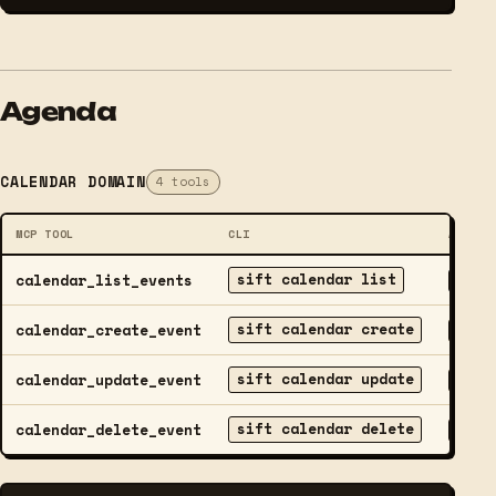
Agenda
CALENDAR DOMAIN
4 tools
MCP TOOL
CLI
ACCESS
sift calendar list
calendar_list_events
READ
sift calendar create
calendar_create_event
WRITE
sift calendar update
calendar_update_event
WRITE
sift calendar delete
calendar_delete_event
DELET