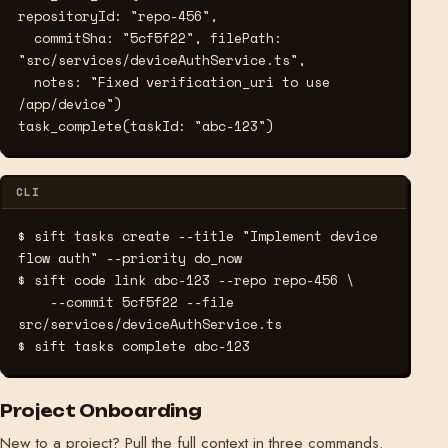
repositoryId: "repo-456",

  commitSha: "5cf5f22", filePath: 
"src/services/deviceAuthService.ts",

  notes: "Fixed verification_uri to use 
/app/device")

task_complete(taskId: "abc-123")
CLI
$ sift tasks create --title "Implement device 
flow auth" --priority do_now
$ sift code link abc-123 --repo repo-456 \
    --commit 5cf5f22 --file 
src/services/deviceAuthService.ts
$ sift tasks complete abc-123
Project Onboarding
New to a project? Pull the full context in three commands.