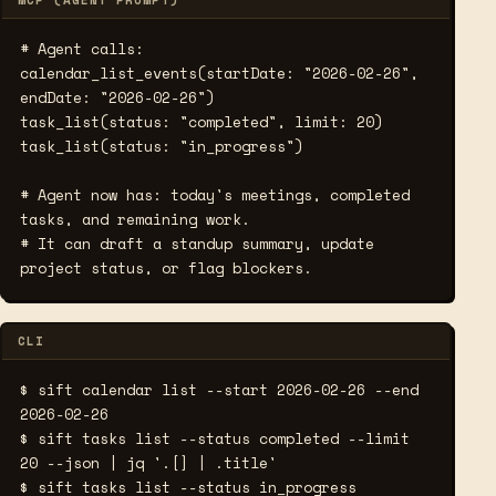
MCP (AGENT PROMPT)
# Agent calls:
calendar_list_events(startDate: "2026-02-26", 
endDate: "2026-02-26")

task_list(status: "completed", limit: 20)

task_list(status: "in_progress")

# Agent now has: today's meetings, completed 
tasks, and remaining work.
# It can draft a standup summary, update 
project status, or flag blockers.
CLI
$ sift calendar list --start 2026-02-26 --end 
2026-02-26
$ sift tasks list --status completed --limit 
20 --json | jq '.[] | .title'
$ sift tasks list --status in_progress