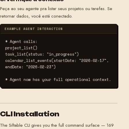
Peça ao seu agente pra listar seus projetos ou tarefas. Se
retornar dados, você está conectado.
EXAMPLE AGENT INTERACTION
# Agent calls:
project_list()

task_list(status: "in_progress")

calendar_list_events(startDate: "2026-02-17", 
endDate: "2026-02-23")

# Agent now has your full operational context.
CLI Installation
The Siftable CLI gives you the full command surface — 169