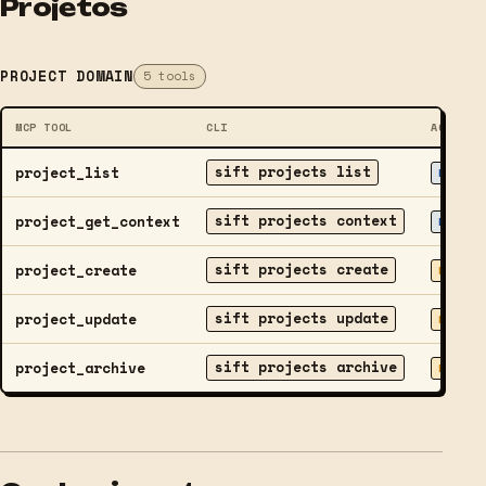
Projetos
PROJECT DOMAIN
5 tools
MCP TOOL
CLI
ACCESS
sift projects list
project_list
READ
sift projects context
project_get_context
READ
sift projects create
project_create
WRITE
sift projects update
project_update
WRITE
sift projects archive
project_archive
WRITE