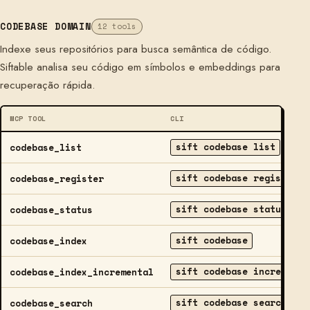
CODEBASE DOMAIN
12 tools
Indexe seus repositórios para busca semântica de código.
Siftable analisa seu código em símbolos e embeddings para
recuperação rápida.
MCP TOOL
CLI
sift codebase list
codebase_list
sift codebase register
codebase_register
sift codebase status
codebase_status
sift codebase
codebase_index
sift codebase incrementa
codebase_index_incremental
sift codebase search
codebase_search