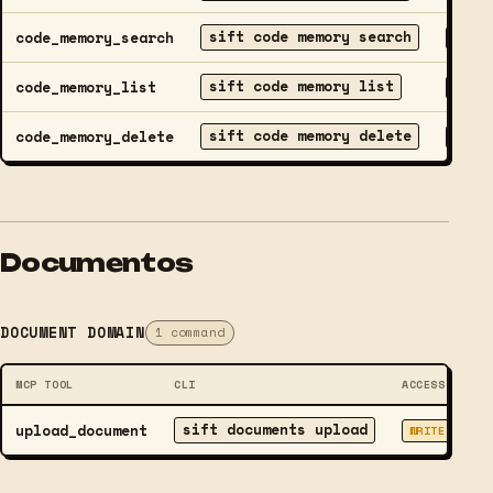
sift code memory search
code_memory_search
READ
sift code memory list
code_memory_list
READ
sift code memory delete
code_memory_delete
DELET
Documentos
DOCUMENT DOMAIN
1 command
MCP TOOL
CLI
ACCESS
D
sift documents upload
upload_document
Up
WRITE