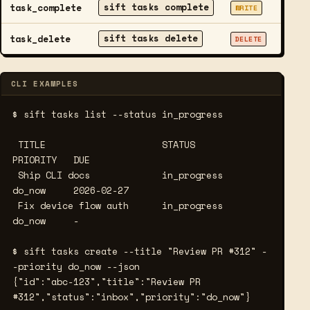
sift tasks complete
task_complete
Mark a
WRITE
sift tasks delete
task_delete
Perman
DELETE
CLI EXAMPLES
$ sift tasks list --status in_progress
 TITLE                     STATUS        
PRIORITY   DUE

 Ship CLI docs             in_progress   
do_now     2026-02-27

 Fix device flow auth      in_progress   
do_now     -

$ sift tasks create --title "Review PR #312" -
-priority do_now --json
{"id":"abc-123","title":"Review PR 
#312","status":"inbox","priority":"do_now"}