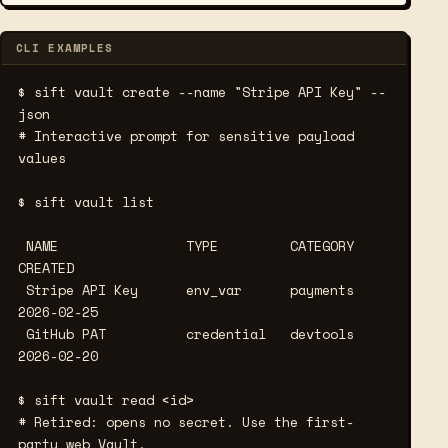
CLI EXAMPLES
$ sift vault create --name "Stripe API Key" --
json
# Interactive prompt for sensitive payload 
values
$ sift vault list
 NAME                TYPE         CATEGORY     
CREATED

 Stripe API Key      env_var      payments     
2026-02-25

 GitHub PAT          credential   devtools     
2026-02-20

$ sift vault read <id>
# Retired: opens no secret. Use the first-
party web Vault.