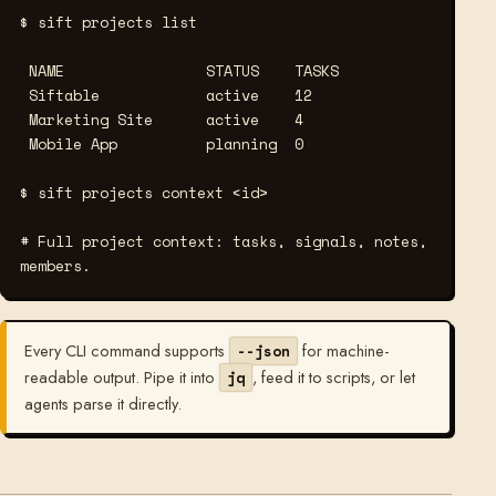
$ sift projects list
 NAME                STATUS    TASKS

 Siftable            active    12

 Marketing Site      active    4

 Mobile App          planning  0

$ sift projects context <id>
# Full project context: tasks, signals, notes, 
members.
Every CLI command supports
for machine-
--json
readable output. Pipe it into
, feed it to scripts, or let
jq
agents parse it directly.