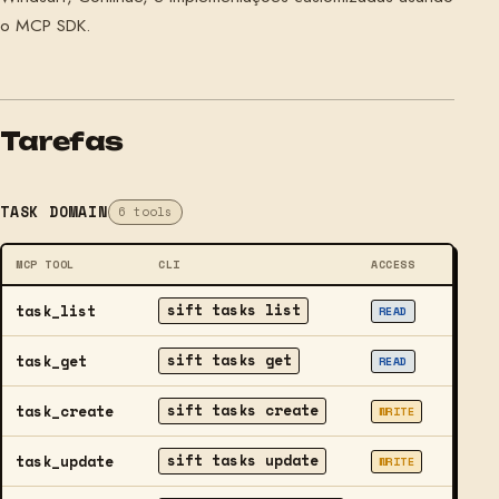
o MCP SDK.
Tarefas
TASK DOMAIN
6 tools
MCP TOOL
CLI
ACCESS
DESCR
sift tasks list
task_list
List ta
READ
sift tasks get
task_get
Get a s
READ
sift tasks create
task_create
Create
WRITE
sift tasks update
task_update
Update 
WRITE