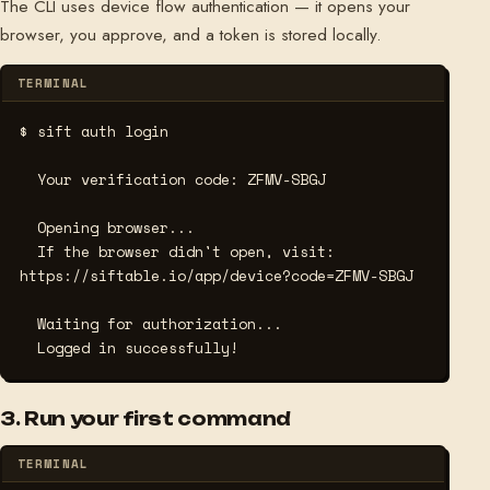
The CLI uses device flow authentication — it opens your
browser, you approve, and a token is stored locally.
TERMINAL
$ sift auth login
  Your verification code: ZFMV-SBGJ

  Opening browser...

  If the browser didn't open, visit: 
https://siftable.io/app/device?code=ZFMV-SBGJ

  Waiting for authorization...

  Logged in successfully!
3. Run your first command
TERMINAL