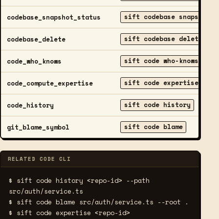
sift codebase snapshot
codebase_snapshot_status
sift codebase delete
codebase_delete
sift code who-knows
code_who_knows
sift code expertise
code_compute_expertise
sift code history
code_history
sift code blame
git_blame_symbol
RELATED CODE CLI
$ sift code history <repo-id> --path 
src/auth/service.ts
$ sift code blame src/auth/service.ts --root .
$ sift code expertise <repo-id>