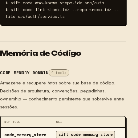
$ sift code who-knows <repo-id> src/auth
$ sift code link <task-id> --repo <repo-id> --
file src/auth/service.ts
Memória de Código
CODE MEMORY DOMAIN
4 tools
Armazene e recupere fatos sobre sua base de código.
Decisões de arquitetura, convenções, pegadinhas,
ownership — conhecimento persistente que sobrevive entre
sessões.
MCP TOOL
CLI
ACCESS
sift code memory store
code_memory_store
WRITE