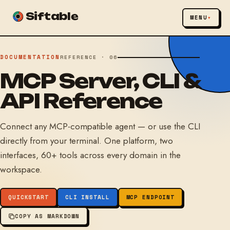
Siftable
MENU
DOCUMENTATION
REFERENCE · 06
MCP Server, CLI &
API Reference
Connect any MCP-compatible agent — or use the CLI
directly from your terminal. One platform, two
interfaces, 60+ tools across every domain in the
workspace.
QUICKSTART
CLI INSTALL
MCP ENDPOINT
COPY AS MARKDOWN