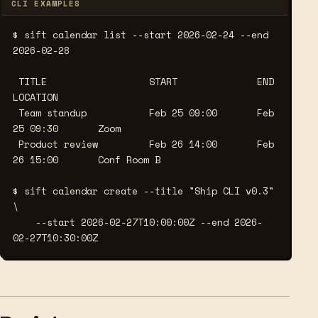
CLI EXAMPLES
$ sift calendar list --start 2026-02-24 --end 
2026-02-28
 TITLE                  START              END                
LOCATION

 Team standup           Feb 25 09:00       Feb 
25 09:30       Zoom

 Product review         Feb 26 14:00       Feb 
26 15:00       Conf Room B

$ sift calendar create --title "Ship CLI v0.3" 
\
    --start 2026-02-27T10:00:00Z --end 2026-
02-27T10:30:00Z