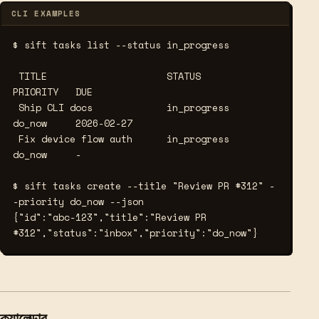
CLI EXAMPLES
$ sift tasks list --status in_progress
 TITLE                     STATUS        
PRIORITY   DUE

 Ship CLI docs             in_progress   
do_now     2026-02-27

 Fix device flow auth      in_progress   
do_now     -

$ sift tasks create --title "Review PR #312" -
-priority do_now --json
{"id":"abc-123","title":"Review PR 
#312","status":"inbox","priority":"do_now"}
ক্যালেন্ডার