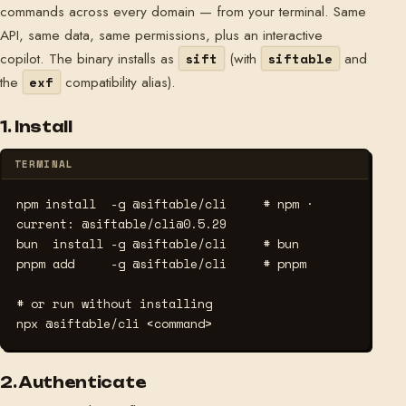
commands across every domain — from your terminal. Same
API, same data, same permissions, plus an interactive
copilot. The binary installs as
(with
and
sift
siftable
the
compatibility alias).
exf
1. Install
TERMINAL
npm install  -g @siftable/cli     
# npm · 
current: @siftable/cli@0.5.29
bun  install -g @siftable/cli     
# bun
pnpm add     -g @siftable/cli     
# pnpm
# or run without installing
npx @siftable/cli <command>
2. Authenticate