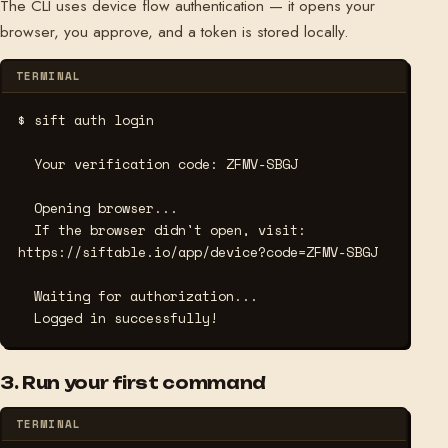
The CLI uses device flow authentication — it opens your
browser, you approve, and a token is stored locally.
TERMINAL
$ sift auth login
  Your verification code: ZFMV-SBGJ

  Opening browser...

  If the browser didn't open, visit: 
https://siftable.io/app/device?code=ZFMV-SBGJ

  Waiting for authorization...

  Logged in successfully!
3. Run your first command
TERMINAL