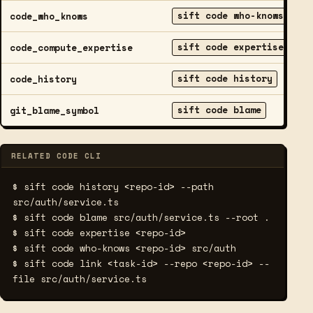
sift code who-knows
code_who_knows
sift code expertise
code_compute_expertise
sift code history
code_history
sift code blame
git_blame_symbol
RELATED CODE CLI
$ sift code history <repo-id> --path 
src/auth/service.ts
$ sift code blame src/auth/service.ts --root .
$ sift code expertise <repo-id>
$ sift code who-knows <repo-id> src/auth
$ sift code link <task-id> --repo <repo-id> --
file src/auth/service.ts