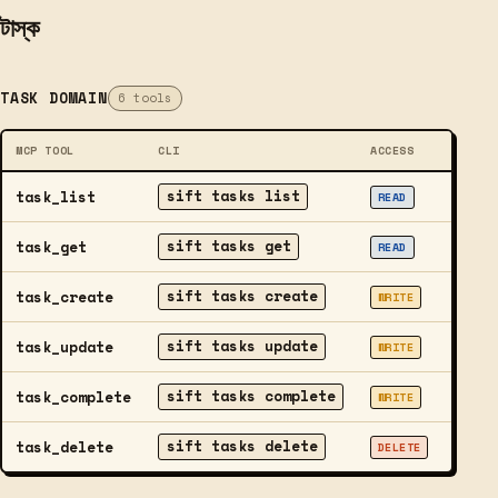
টাস্ক
TASK DOMAIN
6 tools
MCP TOOL
CLI
ACCESS
DESCR
sift tasks list
task_list
List ta
READ
sift tasks get
task_get
Get a s
READ
sift tasks create
task_create
Create
WRITE
sift tasks update
task_update
Update 
WRITE
sift tasks complete
task_complete
Mark a
WRITE
sift tasks delete
task_delete
Perman
DELETE