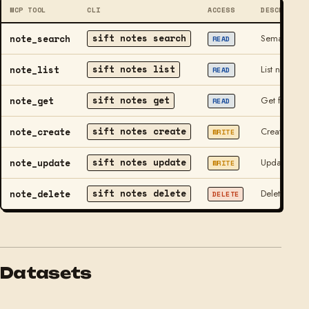
MCP TOOL
CLI
ACCESS
DESCRIPTIO
sift notes search
note_search
Semantic + fu
READ
sift notes list
note_list
List notes. F
READ
sift notes get
note_get
Get full not
READ
sift notes create
note_create
Create a not
WRITE
sift notes update
note_update
Update note t
WRITE
sift notes delete
note_delete
Delete a not
DELETE
Datasets