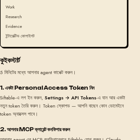
Work
Research
Evidence
ইন্টারেক্টিভ কোপাইলট
কুইকস্টার্ট
5 মিনিটের মধ্যে আপনার agent কানেক্ট করুন।
1. একটা Personal Access Token নিন
Siftable-এ লগ ইন করুন,
Settings → API Tokens
-এ যান আর একটা
নতুন token তৈরি করুন। Token স্কোপড — আপনি বাছেন কোন ডোমেইনে
token অ্যাক্সেস পাবে।
2. আপনার MCP ক্লায়েন্ট কনফিগার করুন
আপনার agent-এর MCP কনফিগারেশনে Siftable যোগ করুন। Claude