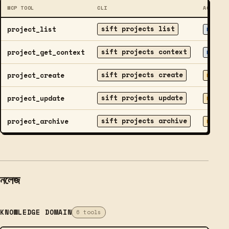
MCP TOOL
CLI
ACCESS
sift projects list
project_list
READ
sift projects context
project_get_context
READ
sift projects create
project_create
WRITE
sift projects update
project_update
WRITE
sift projects archive
project_archive
WRITE
নলেজ
KNOWLEDGE DOMAIN
6 tools