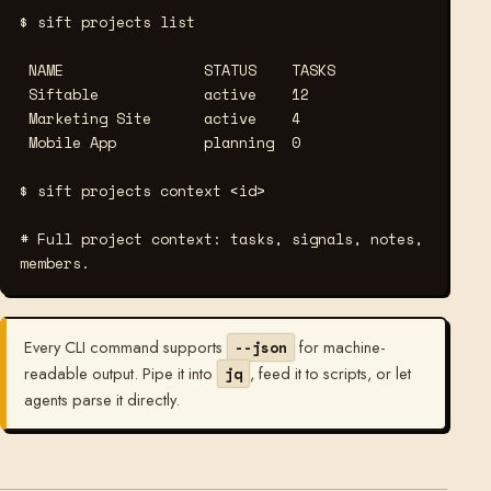
$ sift projects list
 NAME                STATUS    TASKS

 Siftable            active    12

 Marketing Site      active    4

 Mobile App          planning  0

$ sift projects context <id>
# Full project context: tasks, signals, notes, 
members.
Every CLI command supports
for machine-
--json
readable output. Pipe it into
, feed it to scripts, or let
jq
agents parse it directly.