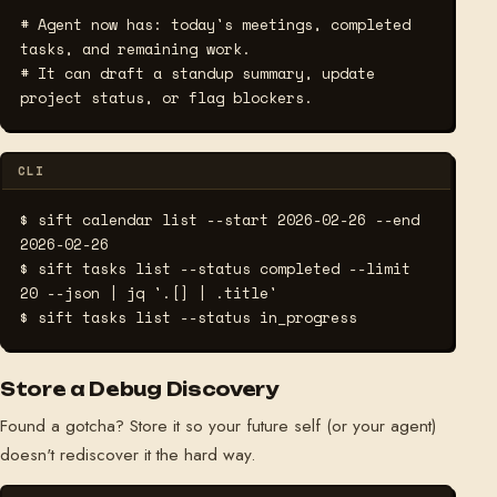
# Agent now has: today's meetings, completed 
tasks, and remaining work.
# It can draft a standup summary, update 
project status, or flag blockers.
CLI
$ sift calendar list --start 2026-02-26 --end 
2026-02-26
$ sift tasks list --status completed --limit 
20 --json | jq '.[] | .title'
$ sift tasks list --status in_progress
Store a Debug Discovery
Found a gotcha? Store it so your future self (or your agent)
doesn't rediscover it the hard way.