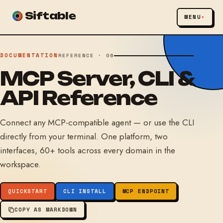
Siftable
MENU
DOCUMENTATION
REFERENCE · 06
MCP Server, CLI &
API Reference
Connect any MCP-compatible agent — or use the CLI
directly from your terminal. One platform, two
interfaces, 60+ tools across every domain in the
workspace.
QUICKSTART
CLI INSTALL
MCP ENDPOINT
COPY AS MARKDOWN