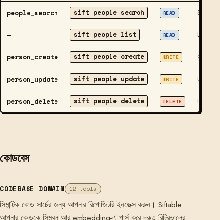
sift people search
people_search
Search c
READ
sift people list
—
List all
READ
sift people create
person_create
Create a
WRITE
sift people update
person_update
Update a
WRITE
sift people delete
person_delete
Delete a
DELETE
কোডবেস
CODEBASE DOMAIN
12 tools
সিমান্টিক কোড সার্চের জন্য আপনার রিপোজিটরি ইনডেক্স করুন। Siftable
আপনার কোডকে সিম্বল আর embedding-এ পার্স করে দ্রুত রিট্রিভালের