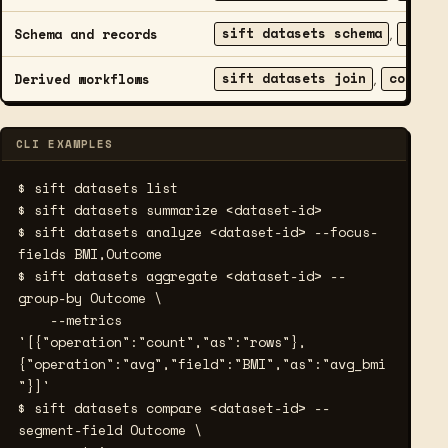
sift datasets schema
add
Schema and records
,
,
sift datasets join
compute
Derived workflows
,
CLI EXAMPLES
$ sift datasets list
$ sift datasets summarize <dataset-id>
$ sift datasets analyze <dataset-id> --focus-
fields BMI,Outcome
$ sift datasets aggregate <dataset-id> --
group-by Outcome \
    --metrics 
'[{"operation":"count","as":"rows"},
{"operation":"avg","field":"BMI","as":"avg_bmi
"}]'
$ sift datasets compare <dataset-id> --
segment-field Outcome \