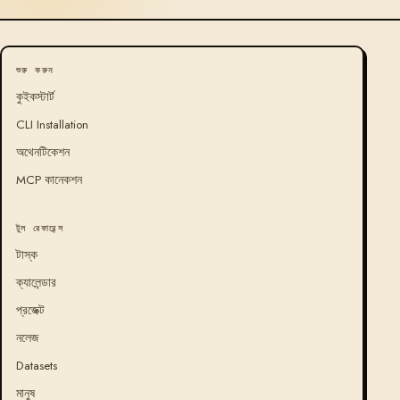
শুরু করুন
কুইকস্টার্ট
CLI Installation
অথেনটিকেশন
MCP কানেকশন
টুল রেফারেন্স
টাস্ক
ক্যালেন্ডার
প্রজেক্ট
নলেজ
Datasets
মানুষ