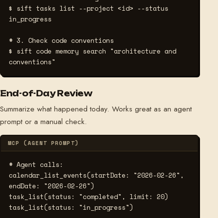
$ sift tasks list --project <id> --status 
in_progress
# 3. Check code conventions
$ sift code memory search "architecture and 
conventions"
End-of-Day Review
Summarize what happened today. Works great as an agent
prompt or a manual check.
MCP (AGENT PROMPT)
# Agent calls:
calendar_list_events(startDate: "2026-02-26", 
endDate: "2026-02-26")

task_list(status: "completed", limit: 20)

task_list(status: "in_progress")
