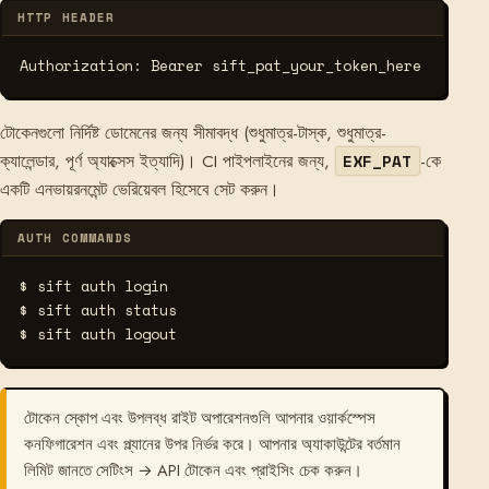
HTTP HEADER
Authorization: Bearer sift_pat_your_token_here
টোকেনগুলো নির্দিষ্ট ডোমেনের জন্য সীমাবদ্ধ (শুধুমাত্র-টাস্ক, শুধুমাত্র-
ক্যালেন্ডার, পূর্ণ অ্যাক্সেস ইত্যাদি)। CI পাইপলাইনের জন্য,
-কে
EXF_PAT
একটি এনভায়রনমেন্ট ভেরিয়েবল হিসেবে সেট করুন।
AUTH COMMANDS
$ sift auth login
$ sift auth status
$ sift auth logout
টোকেন স্কোপ এবং উপলব্ধ রাইট অপারেশনগুলি আপনার ওয়ার্কস্পেস
কনফিগারেশন এবং প্ল্যানের উপর নির্ভর করে। আপনার অ্যাকাউন্টের বর্তমান
লিমিট জানতে সেটিংস → API টোকেন এবং প্রাইসিং চেক করুন।