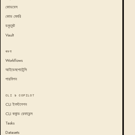
কোডবেস
কোড মেমরি
ডকুমেন্ট
Vault
ধারণা
Workflows
আইডেমপোটেন্সি
পারমিশন
CLI & COPILOT
CLI ইনস্টলেশন
CLI কমান্ড রেফারেন্স
Tasks
Datasets