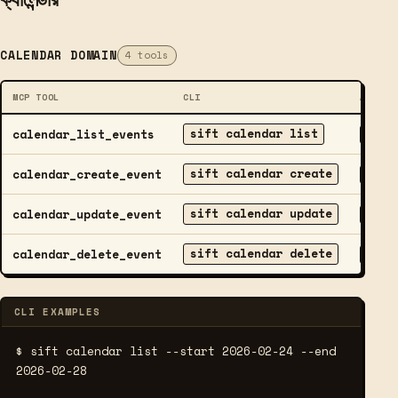
CALENDAR DOMAIN
4 tools
MCP TOOL
CLI
ACCESS
sift calendar list
calendar_list_events
READ
sift calendar create
calendar_create_event
WRITE
sift calendar update
calendar_update_event
WRITE
sift calendar delete
calendar_delete_event
DELET
CLI EXAMPLES
$ sift calendar list --start 2026-02-24 --end 
2026-02-28