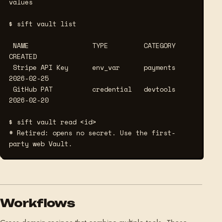
values
$ sift vault list
 NAME                TYPE         CATEGORY     
CREATED

 Stripe API Key      env_var      payments     
2026-02-25

 GitHub PAT          credential   devtools     
2026-02-20

$ sift vault read <id>
# Retired: opens no secret. Use the first-
party web Vault.
Workflows