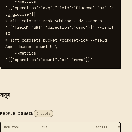
    --metrics 
'[{"operation":"avg","field":"Glucose","as":"a
vg_glucose"}]'
$ sift datasets rank <dataset-id> --sorts 
'[{"field":"BMI","direction":"desc"}]' --limit 
10
$ sift datasets bucket <dataset-id> --field 
Age --bucket-count 5 \
    --metrics 
'[{"operation":"count","as":"rows"}]'
মানুষ
PEOPLE DOMAIN
5 tools
MCP TOOL
CLI
ACCESS
DESCRI