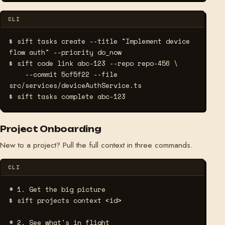
CLI
$ sift tasks create --title "Implement device 
flow auth" --priority do_now
$ sift code link abc-123 --repo repo-456 \
    --commit 5cf5f22 --file 
src/services/deviceAuthService.ts
$ sift tasks complete abc-123
Project Onboarding
New to a project? Pull the full context in three commands.
CLI
# 1. Get the big picture
$ sift projects context <id>
# 2. See what's in flight