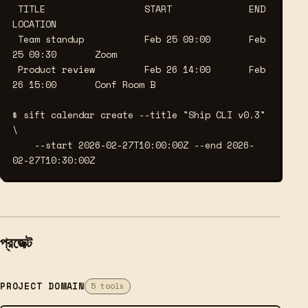
 TITLE                  START              END                
LOCATION

 Team standup           Feb 25 09:00       Feb 
25 09:30       Zoom

 Product review         Feb 26 14:00       Feb 
26 15:00       Conf Room B

$ sift calendar create --title "Ship CLI v0.3" 
\
    --start 2026-02-27T10:00:00Z --end 2026-
02-27T10:30:00Z
প্রজেক্ট
PROJECT DOMAIN
5 tools