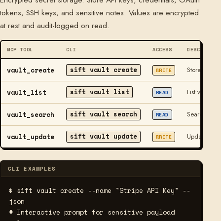
tokens, SSH keys, and sensitive notes. Values are encrypted
at rest and audit-logged on read.
MCP TOOL
CLI
ACCESS
DESCRIPTIO
sift vault create
vault_create
Store a new 
WRITE
sift vault list
vault_list
List vault e
READ
sift vault search
vault_search
Search vault
READ
sift vault update
vault_update
Update vault
WRITE
CLI EXAMPLES
$ sift vault create --name "Stripe API Key" --
json
# Interactive prompt for sensitive payload 