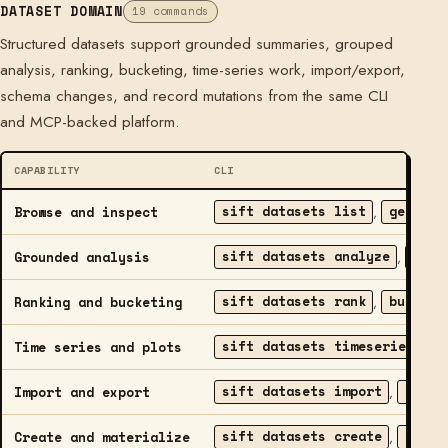
DATASET DOMAIN
19 commands
Structured datasets support grounded summaries, grouped
analysis, ranking, bucketing, time-series work, import/export,
schema changes, and record mutations from the same CLI
and MCP-backed platform.
CAPABILITY
CLI
sift datasets list
get
q
Browse and inspect
,
,
sift datasets analyze
aggr
Grounded analysis
,
sift datasets rank
bucket
Ranking and bucketing
,
sift datasets timeseries
p
Time series and plots
,
sift datasets import
expor
Import and export
,
sift datasets create
mater
Create and materialize
,