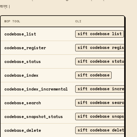
জন্য।
MCP TOOL
CLI
sift codebase list
codebase_list
sift codebase register
codebase_register
sift codebase status
codebase_status
sift codebase
codebase_index
sift codebase incrementa
codebase_index_incremental
sift codebase search
codebase_search
sift codebase snapshot
codebase_snapshot_status
sift codebase delete
codebase_delete