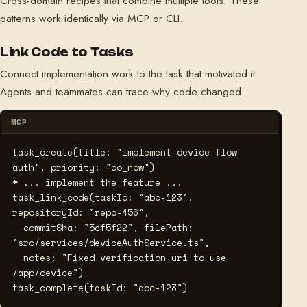
Cross-domain recipes that combine multiple tools. These
patterns work identically via MCP or CLI.
Link Code to Tasks
Connect implementation work to the task that motivated it.
Agents and teammates can trace why code changed.
MCP
task_create(title: "Implement device flow 
# ... implement the feature ...
task_link_code(taskId: "abc-123", 
repositoryId: "repo-456",

  commitSha: "5cf5f22", filePath: 
"src/services/deviceAuthService.ts",

  notes: "Fixed verification_uri to use 
/app/device")

task_complete(taskId: "abc-123")