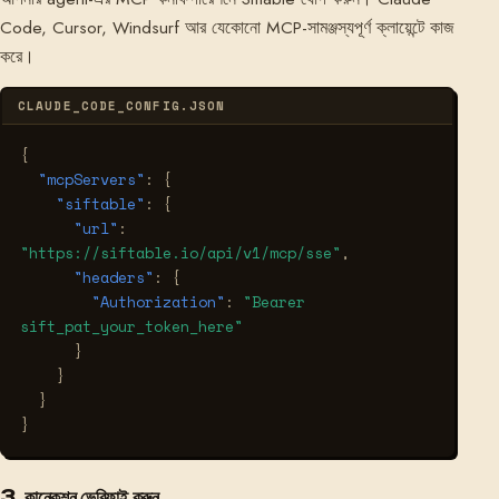
Code, Cursor, Windsurf আর যেকোনো MCP-সামঞ্জস্যপূর্ণ ক্লায়েন্টে কাজ
করে।
CLAUDE_CODE_CONFIG.JSON
{
"mcpServers"
:
{
"siftable"
:
{
"url"
:
"https://siftable.io/api/v1/mcp/sse"
,
"headers"
:
{
"Authorization"
:
"Bearer 
sift_pat_your_token_here"
}
}
}
}
3. কানেকশন ভেরিফাই করুন