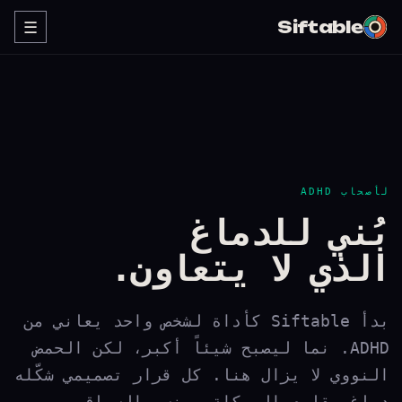
Siftable
☰
لأصحاب ADHD
بُني للدماغ
الذي لا يتعاون.
بدأ Siftable كأداة لشخص واحد يعاني من
ADHD. نما ليصبح شيئاً أكبر، لكن الحمض
النووي لا يزال هنا. كل قرار تصميمي شكّله
دماغ يقاوم الهيكلة وينسى السياق.